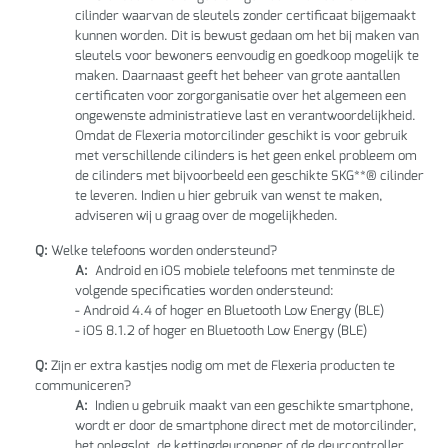
cilinder waarvan de sleutels zonder certificaat bijgemaakt
kunnen worden. Dit is bewust gedaan om het bij maken van
sleutels voor bewoners eenvoudig en goedkoop mogelijk te
maken. Daarnaast geeft het beheer van grote aantallen
certificaten voor zorgorganisatie over het algemeen een
ongewenste administratieve last en verantwoordelijkheid.
Omdat de Flexeria motorcilinder geschikt is voor gebruik
met verschillende cilinders is het geen enkel probleem om
de cilinders met bijvoorbeeld een geschikte SKG**® cilinder
te leveren. Indien u hier gebruik van wenst te maken,
adviseren wij u graag over de mogelijkheden.
Q:
Welke telefoons worden ondersteund?
A:
Android en iOS mobiele telefoons met tenminste de
volgende specificaties worden ondersteund:
- Android 4.4 of hoger en Bluetooth Low Energy (BLE)
- iOS 8.1.2 of hoger en Bluetooth Low Energy (BLE)
Q:
Zijn er extra kastjes nodig om met de Flexeria producten te
communiceren?
A:
Indien u gebruik maakt van een geschikte smartphone,
wordt er door de smartphone direct met de motorcilinder,
het oplegslot, de kettingdeuropener of de deurcontroller