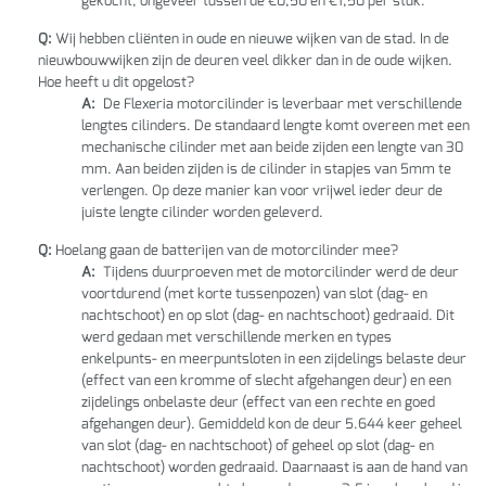
gekocht, ongeveer tussen de €0,50 en €1,50 per stuk.
Q:
Wij hebben cliënten in oude en nieuwe wijken van de stad. In de
nieuwbouwwijken zijn de deuren veel dikker dan in de oude wijken.
Hoe heeft u dit opgelost?
A:
De Flexeria motorcilinder is leverbaar met verschillende
lengtes cilinders. De standaard lengte komt overeen met een
mechanische cilinder met aan beide zijden een lengte van 30
mm. Aan beiden zijden is de cilinder in stapjes van 5mm te
verlengen. Op deze manier kan voor vrijwel ieder deur de
juiste lengte cilinder worden geleverd.
Q:
Hoelang gaan de batterijen van de motorcilinder mee?
A:
Tijdens duurproeven met de motorcilinder werd de deur
voortdurend (met korte tussenpozen) van slot (dag- en
nachtschoot) en op slot (dag- en nachtschoot) gedraaid. Dit
werd gedaan met verschillende merken en types
enkelpunts- en meerpuntsloten in een zijdelings belaste deur
(effect van een kromme of slecht afgehangen deur) en een
zijdelings onbelaste deur (effect van een rechte en goed
afgehangen deur). Gemiddeld kon de deur 5.644 keer geheel
van slot (dag- en nachtschoot) of geheel op slot (dag- en
nachtschoot) worden gedraaid. Daarnaast is aan de hand van