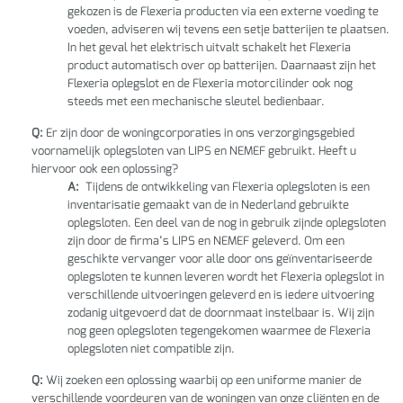
gekozen is de Flexeria producten via een externe voeding te
voeden, adviseren wij tevens een setje batterijen te plaatsen.
In het geval het elektrisch uitvalt schakelt het Flexeria
product automatisch over op batterijen. Daarnaast zijn het
Flexeria oplegslot en de Flexeria motorcilinder ook nog
steeds met een mechanische sleutel bedienbaar.
Q:
Er zijn door de woningcorporaties in ons verzorgingsgebied
voornamelijk oplegsloten van LIPS en NEMEF gebruikt. Heeft u
hiervoor ook een oplossing?
A:
Tijdens de ontwikkeling van Flexeria oplegsloten is een
inventarisatie gemaakt van de in Nederland gebruikte
oplegsloten. Een deel van de nog in gebruik zijnde oplegsloten
zijn door de firma’s LIPS en NEMEF geleverd. Om een
geschikte vervanger voor alle door ons geïnventariseerde
oplegsloten te kunnen leveren wordt het Flexeria oplegslot in
verschillende uitvoeringen geleverd en is iedere uitvoering
zodanig uitgevoerd dat de doornmaat instelbaar is. Wij zijn
nog geen oplegsloten tegengekomen waarmee de Flexeria
oplegsloten niet compatible zijn.
Q:
Wij zoeken een oplossing waarbij op een uniforme manier de
verschillende voordeuren van de woningen van onze cliënten en de