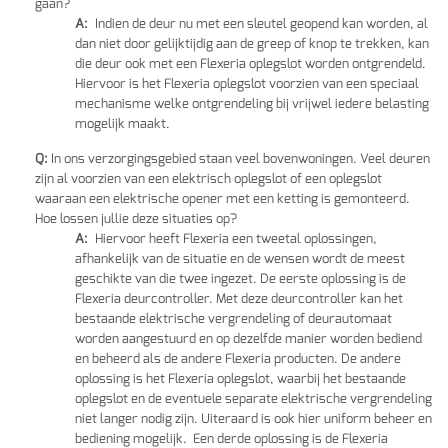
gaan?
A:
Indien de deur nu met een sleutel geopend kan worden, al
dan niet door gelijktijdig aan de greep of knop te trekken, kan
die deur ook met een Flexeria oplegslot worden ontgrendeld.
Hiervoor is het Flexeria oplegslot voorzien van een speciaal
mechanisme welke ontgrendeling bij vrijwel iedere belasting
mogelijk maakt.
Q:
In ons verzorgingsgebied staan veel bovenwoningen. Veel deuren
zijn al voorzien van een elektrisch oplegslot of een oplegslot
waaraan een elektrische opener met een ketting is gemonteerd.
Hoe lossen jullie deze situaties op?
A:
Hiervoor heeft Flexeria een tweetal oplossingen,
afhankelijk van de situatie en de wensen wordt de meest
geschikte van die twee ingezet. De eerste oplossing is de
Flexeria deurcontroller. Met deze deurcontroller kan het
bestaande elektrische vergrendeling of deurautomaat
worden aangestuurd en op dezelfde manier worden bediend
en beheerd als de andere Flexeria producten. De andere
oplossing is het Flexeria oplegslot, waarbij het bestaande
oplegslot en de eventuele separate elektrische vergrendeling
niet langer nodig zijn. Uiteraard is ook hier uniform beheer en
bediening mogelijk. Een derde oplossing is de Flexeria