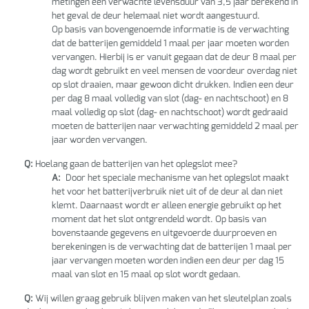
metingen een verwachte levensduur van 3,5 jaar berekend in
het geval de deur helemaal niet wordt aangestuurd.
Op basis van bovengenoemde informatie is de verwachting
dat de batterijen gemiddeld 1 maal per jaar moeten worden
vervangen. Hierbij is er vanuit gegaan dat de deur 8 maal per
dag wordt gebruikt en veel mensen de voordeur overdag niet
op slot draaien, maar gewoon dicht drukken. Indien een deur
per dag 8 maal volledig van slot (dag- en nachtschoot) en 8
maal volledig op slot (dag- en nachtschoot) wordt gedraaid
moeten de batterijen naar verwachting gemiddeld 2 maal per
jaar worden vervangen.
Q:
Hoelang gaan de batterijen van het oplegslot mee?
A:
Door het speciale mechanisme van het oplegslot maakt
het voor het batterijverbruik niet uit of de deur al dan niet
klemt. Daarnaast wordt er alleen energie gebruikt op het
moment dat het slot ontgrendeld wordt. Op basis van
bovenstaande gegevens en uitgevoerde duurproeven en
berekeningen is de verwachting dat de batterijen 1 maal per
jaar vervangen moeten worden indien een deur per dag 15
maal van slot en 15 maal op slot wordt gedaan.
Q:
Wij willen graag gebruik blijven maken van het sleutelplan zoals