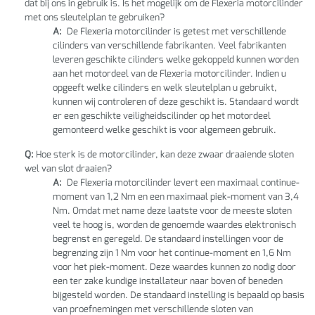
dat bij ons in gebruik is. Is het mogelijk om de Flexeria motorcilinder
met ons sleutelplan te gebruiken?
A:
De Flexeria motorcilinder is getest met verschillende
cilinders van verschillende fabrikanten. Veel fabrikanten
leveren geschikte cilinders welke gekoppeld kunnen worden
aan het motordeel van de Flexeria motorcilinder. Indien u
opgeeft welke cilinders en welk sleutelplan u gebruikt,
kunnen wij controleren of deze geschikt is. Standaard wordt
er een geschikte veiligheidscilinder op het motordeel
gemonteerd welke geschikt is voor algemeen gebruik.
Q:
Hoe sterk is de motorcilinder, kan deze zwaar draaiende sloten
wel van slot draaien?
A:
De Flexeria motorcilinder levert een maximaal continue-
moment van 1,2 Nm en een maximaal piek-moment van 3,4
Nm. Omdat met name deze laatste voor de meeste sloten
veel te hoog is, worden de genoemde waardes elektronisch
begrenst en geregeld. De standaard instellingen voor de
begrenzing zijn 1 Nm voor het continue-moment en 1,6 Nm
voor het piek-moment. Deze waardes kunnen zo nodig door
een ter zake kundige installateur naar boven of beneden
bijgesteld worden. De standaard instelling is bepaald op basis
van proefnemingen met verschillende sloten van