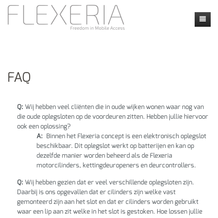
Inicio
Novedades
FAQ
Productos
Faq
Faq
Q:
Wij hebben veel cliënten die in oude wijken wonen waar nog van
die oude oplegsloten op de voordeuren zitten. Hebben jullie hiervoor
Contacto
Aplicaciones
Locatie
ook een oplossing?
A:
Binnen het Flexeria concept is een elektronisch oplegslot
my flexeria
Instructie video's
Dealers
beschikbaar. Dit oplegslot werkt op batterijen en kan op
dezelfde manier worden beheerd als de Flexeria
Calendly
motorcilinders, kettingdeuropeners en deurcontrollers.
Q:
Wij hebben gezien dat er veel verschillende oplegsloten zijn.
Daarbij is ons opgevallen dat er cilinders zijn welke vast
gemonteerd zijn aan het slot en dat er cilinders worden gebruikt
waar een lip aan zit welke in het slot is gestoken. Hoe lossen jullie