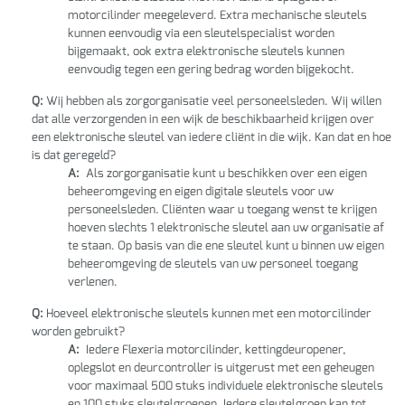
motorcilinder meegeleverd. Extra mechanische sleutels
kunnen eenvoudig via een sleutelspecialist worden
bijgemaakt, ook extra elektronische sleutels kunnen
eenvoudig tegen een gering bedrag worden bijgekocht.
Q:
Wij hebben als zorgorganisatie veel personeelsleden. Wij willen
dat alle verzorgenden in een wijk de beschikbaarheid krijgen over
een elektronische sleutel van iedere cliënt in die wijk. Kan dat en hoe
is dat geregeld?
A:
Als zorgorganisatie kunt u beschikken over een eigen
beheeromgeving en eigen digitale sleutels voor uw
personeelsleden. Cliënten waar u toegang wenst te krijgen
hoeven slechts 1 elektronische sleutel aan uw organisatie af
te staan. Op basis van die ene sleutel kunt u binnen uw eigen
beheeromgeving de sleutels van uw personeel toegang
verlenen.
Q:
Hoeveel elektronische sleutels kunnen met een motorcilinder
worden gebruikt?
A:
Iedere Flexeria motorcilinder, kettingdeuropener,
oplegslot en deurcontroller is uitgerust met een geheugen
voor maximaal 500 stuks individuele elektronische sleutels
en 100 stuks sleutelgroepen. Iedere sleutelgroep kan tot