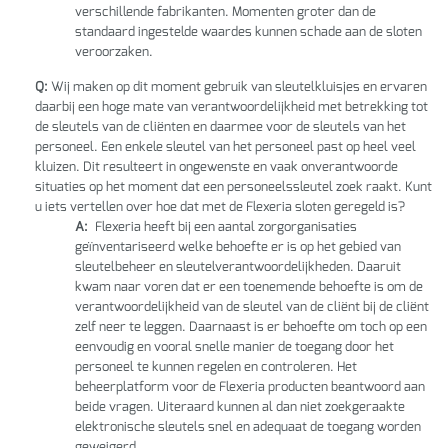
verschillende fabrikanten. Momenten groter dan de
standaard ingestelde waardes kunnen schade aan de sloten
veroorzaken.
Q:
Wij maken op dit moment gebruik van sleutelkluisjes en ervaren
daarbij een hoge mate van verantwoordelijkheid met betrekking tot
de sleutels van de cliënten en daarmee voor de sleutels van het
personeel. Een enkele sleutel van het personeel past op heel veel
kluizen. Dit resulteert in ongewenste en vaak onverantwoorde
situaties op het moment dat een personeelssleutel zoek raakt. Kunt
u iets vertellen over hoe dat met de Flexeria sloten geregeld is?
A:
Flexeria heeft bij een aantal zorgorganisaties
geïnventariseerd welke behoefte er is op het gebied van
sleutelbeheer en sleutelverantwoordelijkheden. Daaruit
kwam naar voren dat er een toenemende behoefte is om de
verantwoordelijkheid van de sleutel van de cliënt bij de cliënt
zelf neer te leggen. Daarnaast is er behoefte om toch op een
eenvoudig en vooral snelle manier de toegang door het
personeel te kunnen regelen en controleren. Het
beheerplatform voor de Flexeria producten beantwoord aan
beide vragen. Uiteraard kunnen al dan niet zoekgeraakte
elektronische sleutels snel en adequaat de toegang worden
geweigerd.