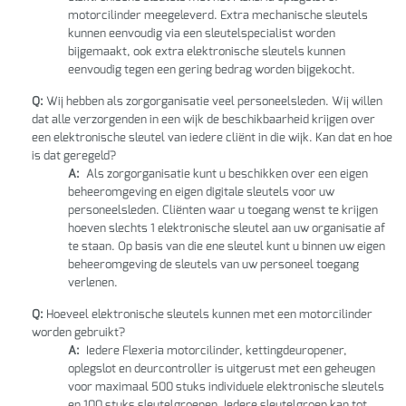
motorcilinder meegeleverd. Extra mechanische sleutels
kunnen eenvoudig via een sleutelspecialist worden
bijgemaakt, ook extra elektronische sleutels kunnen
eenvoudig tegen een gering bedrag worden bijgekocht.
Q:
Wij hebben als zorgorganisatie veel personeelsleden. Wij willen
dat alle verzorgenden in een wijk de beschikbaarheid krijgen over
een elektronische sleutel van iedere cliënt in die wijk. Kan dat en hoe
is dat geregeld?
A:
Als zorgorganisatie kunt u beschikken over een eigen
beheeromgeving en eigen digitale sleutels voor uw
personeelsleden. Cliënten waar u toegang wenst te krijgen
hoeven slechts 1 elektronische sleutel aan uw organisatie af
te staan. Op basis van die ene sleutel kunt u binnen uw eigen
beheeromgeving de sleutels van uw personeel toegang
verlenen.
Q:
Hoeveel elektronische sleutels kunnen met een motorcilinder
worden gebruikt?
A:
Iedere Flexeria motorcilinder, kettingdeuropener,
oplegslot en deurcontroller is uitgerust met een geheugen
voor maximaal 500 stuks individuele elektronische sleutels
en 100 stuks sleutelgroepen. Iedere sleutelgroep kan tot