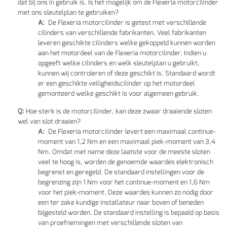
dat bij ons in gebruik is. Is het mogelijk om de Flexeria motorcilinder
met ons sleutelplan te gebruiken?
A:
De Flexeria motorcilinder is getest met verschillende
cilinders van verschillende fabrikanten. Veel fabrikanten
leveren geschikte cilinders welke gekoppeld kunnen worden
aan het motordeel van de Flexeria motorcilinder. Indien u
opgeeft welke cilinders en welk sleutelplan u gebruikt,
kunnen wij controleren of deze geschikt is. Standaard wordt
er een geschikte veiligheidscilinder op het motordeel
gemonteerd welke geschikt is voor algemeen gebruik.
Q:
Hoe sterk is de motorcilinder, kan deze zwaar draaiende sloten
wel van slot draaien?
A:
De Flexeria motorcilinder levert een maximaal continue-
moment van 1,2 Nm en een maximaal piek-moment van 3,4
Nm. Omdat met name deze laatste voor de meeste sloten
veel te hoog is, worden de genoemde waardes elektronisch
begrenst en geregeld. De standaard instellingen voor de
begrenzing zijn 1 Nm voor het continue-moment en 1,6 Nm
voor het piek-moment. Deze waardes kunnen zo nodig door
een ter zake kundige installateur naar boven of beneden
bijgesteld worden. De standaard instelling is bepaald op basis
van proefnemingen met verschillende sloten van