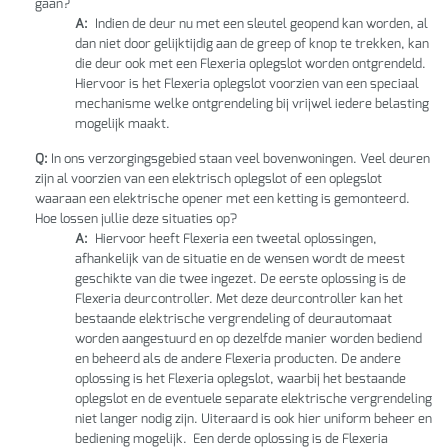
gaan?
A:
Indien de deur nu met een sleutel geopend kan worden, al
dan niet door gelijktijdig aan de greep of knop te trekken, kan
die deur ook met een Flexeria oplegslot worden ontgrendeld.
Hiervoor is het Flexeria oplegslot voorzien van een speciaal
mechanisme welke ontgrendeling bij vrijwel iedere belasting
mogelijk maakt.
Q:
In ons verzorgingsgebied staan veel bovenwoningen. Veel deuren
zijn al voorzien van een elektrisch oplegslot of een oplegslot
waaraan een elektrische opener met een ketting is gemonteerd.
Hoe lossen jullie deze situaties op?
A:
Hiervoor heeft Flexeria een tweetal oplossingen,
afhankelijk van de situatie en de wensen wordt de meest
geschikte van die twee ingezet. De eerste oplossing is de
Flexeria deurcontroller. Met deze deurcontroller kan het
bestaande elektrische vergrendeling of deurautomaat
worden aangestuurd en op dezelfde manier worden bediend
en beheerd als de andere Flexeria producten. De andere
oplossing is het Flexeria oplegslot, waarbij het bestaande
oplegslot en de eventuele separate elektrische vergrendeling
niet langer nodig zijn. Uiteraard is ook hier uniform beheer en
bediening mogelijk. Een derde oplossing is de Flexeria