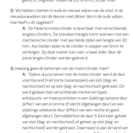
gekocht, ongeveer tussen de €0,50 en €1,50 per stuk.
Q:
Wij hebben cliënten in oude en nieuwe wijken van de stad. In de
nieuwbouwwijken zijn de deuren veel dikker dan in de oude wijken.
Hoe heeft u dit opgelost?
A:
De Flexeria motorcilinder is leverbaar met verschillende
lengtes cilinders. De standaard lengte komt overeen met een
mechanische cilinder met aan beide zijden een lengte van 30
mm. Aan beiden zijden is de cilinder in stapjes van 5mm te
verlengen. Op deze manier kan voor vrijwel ieder deur de
juiste lengte cilinder worden geleverd.
Q:
Hoelang gaan de batterijen van de motorcilinder mee?
A:
Tijdens duurproeven met de motorcilinder werd de deur
voortdurend (met korte tussenpozen) van slot (dag- en
nachtschoot) en op slot (dag- en nachtschoot) gedraaid. Dit
werd gedaan met verschillende merken en types
enkelpunts- en meerpuntsloten in een zijdelings belaste deur
(effect van een kromme of slecht afgehangen deur) en een
zijdelings onbelaste deur (effect van een rechte en goed
afgehangen deur). Gemiddeld kon de deur 5.644 keer geheel
van slot (dag- en nachtschoot) of geheel op slot (dag- en
nachtschoot) worden gedraaid. Daarnaast is aan de hand van