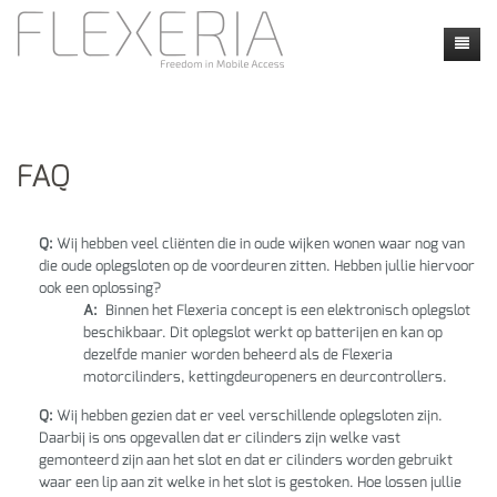
Accueil
Nouvelles
FAQ
Produits
Faq
Faq
Q:
Wij hebben veel cliënten die in oude wijken wonen waar nog van
die oude oplegsloten op de voordeuren zitten. Hebben jullie hiervoor
Contact
Applications
Locatie
ook een oplossing?
A:
Binnen het Flexeria concept is een elektronisch oplegslot
my flexeria
Instructie video's
Dealers
beschikbaar. Dit oplegslot werkt op batterijen en kan op
dezelfde manier worden beheerd als de Flexeria
Calendly
motorcilinders, kettingdeuropeners en deurcontrollers.
Q:
Wij hebben gezien dat er veel verschillende oplegsloten zijn.
Daarbij is ons opgevallen dat er cilinders zijn welke vast
gemonteerd zijn aan het slot en dat er cilinders worden gebruikt
waar een lip aan zit welke in het slot is gestoken. Hoe lossen jullie