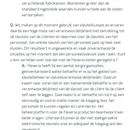
verschillende fabrikanten. Momenten groter dan de
standaard ingestelde waardes kunnen schade aan de sloten
veroorzaken.
Q:
Wij maken op dit moment gebruik van sleutelkluisjes en ervaren
daarbij een hoge mate van verantwoordelijkheid met betrekking tot
de sleutels van de cliënten en daarmee voor de sleutels van het
personeel. Een enkele sleutel van het personeel past op heel veel
kluizen. Dit resulteert in ongewenste en vaak onverantwoorde
situaties op het moment dat een personeelssleutel zoek raakt. Kunt
u iets vertellen over hoe dat met de Flexeria sloten geregeld is?
A:
Flexeria heeft bij een aantal zorgorganisaties
geïnventariseerd welke behoefte er is op het gebied van
sleutelbeheer en sleutelverantwoordelijkheden. Daaruit
kwam naar voren dat er een toenemende behoefte is om de
verantwoordelijkheid van de sleutel van de cliënt bij de cliënt
zelf neer te leggen. Daarnaast is er behoefte om toch op een
eenvoudig en vooral snelle manier de toegang door het
personeel te kunnen regelen en controleren. Het
beheerplatform voor de Flexeria producten beantwoord aan
beide vragen. Uiteraard kunnen al dan niet zoekgeraakte
elektronische sleutels snel en adequaat de toegang worden
geweigerd.