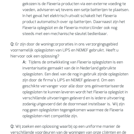
gekozen is de Flexeria producten via een externe voeding te
voeden, adviseren wij tevens een setje batterijen te plaatsen.
In het geval het elektrisch uitvalt schakelt het Flexeria
product automatisch over op batterijen. Daarnaast zijn het
Flexeria oplegslot en de Flexeria motorcilinder ook nog
steeds met een mechanische sleutel bedienbaar.
Q:
Er zijn door de woningcorporaties in ons verzorgingsgebied
voornamelijk oplegsloten van LIPS en NEMEF gebruikt. Heeft u
hiervoor ook een oplossing?
A:
Tijdens de ontwikkeling van Flexeria oplegsloten is een
inventarisatie gemaakt van de in Nederland gebruikte
oplegsloten. Een deel van de nog in gebruik zijnde oplegsloten
zijn door de firma’s LIPS en NEMEF geleverd. Om een
geschikte vervanger voor alle door ons geïnventariseerde
oplegsloten te kunnen leveren wordt het Flexeria oplegslot in
verschillende uitvoeringen geleverd en is iedere uitvoering
zodanig uitgevoerd dat de doornmaat instelbaar is. Wij zijn
nog geen oplegsloten tegengekomen waarmee de Flexeria
oplegsloten niet compatible zijn.
Q:
Wij zoeken een oplossing waarbij op een uniforme manier de
verschillende voordeuren van de woningen van onze cliënten en de