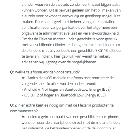
cilinder waarvan de sleutels zonder certificaat bijgemaakt
kunnen worden. Dit is bewust gedaan om het bij maken van
sleutels voor bewoners eenvoudig en goedkoop mogelijk te
maken. Daarnaast geeft het beheer van grote aantallen
certificaten voor zorgorganisatie over het algemeen een
ongewenste administratieve last en verantwoordelijkheid.
Omdat de Flexeria motorcilinder geschikt is voor gebruik
met verschillende cilinders is het geen enkel probleem om
de cilinders met bijvoorbeeld een geschikte SKG**® cilinder
te leveren. Indien u hier gebruik van wenst te maken,
adviseren wij u graag over de mogelijkheden.
Q:
Welke telefoons worden ondersteund?
A:
Android en iOS mobiele telefoons met tenminste de
volgende specificaties worden ondersteund:
- Android 4.4 of hoger en Bluetooth Low Energy (BLE)
- iOS 8.1.2 of hoger en Bluetooth Low Energy (BLE)
Q:
Zijn er extra kastjes nodig om met de Flexeria producten te
communiceren?
A:
Indien u gebruik maakt van een geschikte smartphone,
wordt er door de smartphone direct met de motorcilinder,
het oplegslot, de kettingdeuropener of de deurcontroller