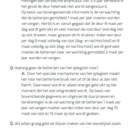
metingen een verwachte levensduur van 3,5 jaar berekend in
het geval de deur helemaal niet wordt aangestuurd.
Op basis van bovengenoemde informatie is de verwachting
dat de batterijen gemiddeld 1 maal per jaar moeten worden
vervangen. Hierbij is er vanuit gegaan dat de deur 8 maal per
dag wordt gebruikt en veel mensen de voordeur overdag niet
op slot draaien, maar gewoon dicht drukken. Indien een deur
per dag 8 maal volledig van slot (dag- en nachtschoot) en 8
maal volledig op slot (dag- en nachtschoot) wordt gedraaid
moeten de batterijen naar verwachting gemiddeld 2 maal per
jaar worden vervangen.
Q:
Hoelang gaan de batterijen van het oplegslot mee?
A:
Door het speciale mechanisme van het oplegslot maakt
het voor het batterijverbruik niet uit of de deur al dan niet
klemt. Daarnaast wordt er alleen energie gebruikt op het
moment dat het slot ontgrendeld wordt. Op basis van
bovenstaande gegevens en uitgevoerde duurproeven en
berekeningen is de verwachting dat de batterijen 1 maal per
jaar vervangen moeten worden indien een deur per dag 15
maal van slot en 15 maal op slot wordt gedaan.
Q:
Wij willen graag gebruik blijven maken van het sleutelplan zoals