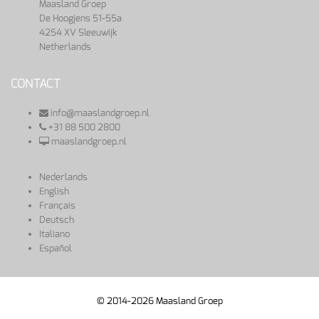
Maasland Groep
De Hoogjens 51-55a
4254 XV Sleeuwijk
Netherlands
CONTACT
info@maaslandgroep.nl
+31 88 500 2800
maaslandgroep.nl
Nederlands
English
Français
Deutsch
Italiano
Español
© 2014-2026 Maasland Groep