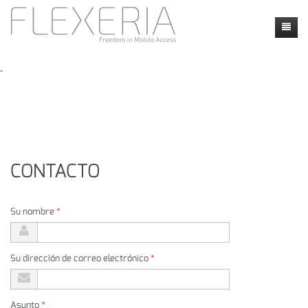
Inicio
-
Novedades
Productos
Faq
Faq
CONTACTO
Contacto
Aplicaciones
Locatie
my flexeria
Instructie video's
Dealers
Su nombre
*
Calendly
Su dirección de correo electrónico
*
Asunto
*