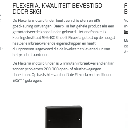
FLEXERIA, KWALITEIT BEVESTIGD
F
DOOR SKG!
B
s
t
De Flexeria motorcilinder heeft een drie sterren SKG
Vo
goedkeuring ontvangen. Daarbij is het gehele product als een
me
gemotoriseerde knopcilinder gekeurd. Het onafhankelijk
li
keuringsinstituut SKG-IKOB heeft Flexeria getest op de hoogst
Me
haalbare inbraakwerende eigenschappen en heeft
co
de
duurproeven uitgevoerd die de kwaliteit en levensduur van
An
h
het product aantonen.
De Flexeria motorcilinder is 5 minuten inbraakwerend en kan
zonder problemen 200.000 open- of sluitbewegingen
doorstaan. Op basis hiervan heeft de Flexeria motorcilinder
SKG*** gekregen.