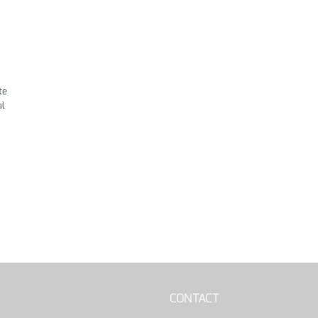
te
al
CONTACT