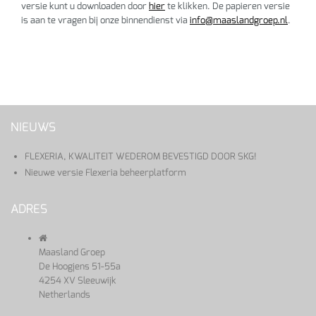
versie kunt u downloaden door
hier
te klikken. De papieren versie
is aan te vragen bij onze binnendienst via
info@maaslandgroep.nl
.
NIEUWS
FLEXERIA, KWALITEIT WEDEROM BEVESTIGD DOOR SKG!
Nieuwe versie Flexeria beheerplatform
ADRES
Maasland Groep
De Hoogjens 51-55a
4254 XV Sleeuwijk
Netherlands