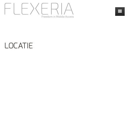
Home
NEUIGKEITEN
LOCATIE
Produkte
Faq
Faq
Kontakt
Anwendungen
Locatie
my flexeria
Instructie video's
Dealers
Calendly