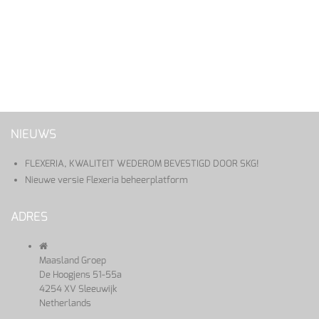
NIEUWS
FLEXERIA, KWALITEIT WEDEROM BEVESTIGD DOOR SKG!
Nieuwe versie Flexeria beheerplatform
ADRES
Maasland Groep
De Hoogjens 51-55a
4254 XV Sleeuwijk
Netherlands